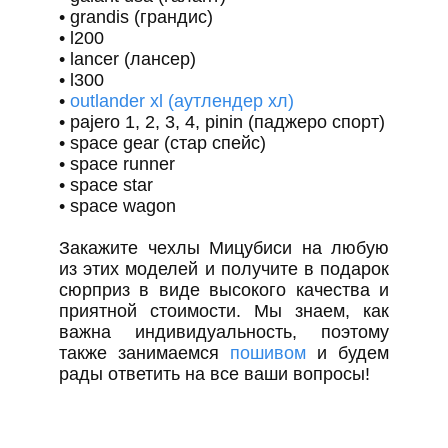
• grandis (грандис)
• l200
• lancer (лансер)
• l300
•
outlander xl (аутлендер хл)
• pajero 1, 2, 3, 4, pinin (паджеро спорт)
• space gear (стар спейс)
• space runner
• space star
• space wagon
Закажите чехлы Мицубиси на любую
из этих моделей и получите в подарок
сюрприз в виде высокого качества и
приятной стоимости. Мы знаем, как
важна индивидуальность, поэтому
также занимаемся
пошивом
и будем
рады ответить на все ваши вопросы!