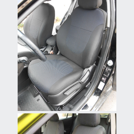
Чехлы из жаккарда
для Hyundai Solaris
Надежные и комфортные
жаккардовые чехлы для
Hyundai Solaris,
обеспечивающие защиту
и стильный вид салона.