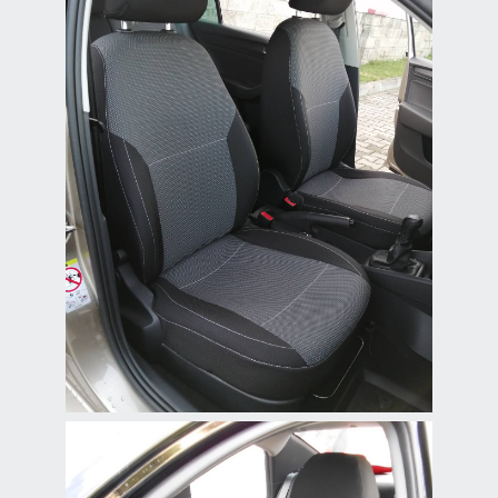
Чехлы из жаккарда
для Skoda Rapid
Высококачественные
жаккардовые чехлы для
Skoda Rapid с отличной
износостойкостью и
стильным дизайном.