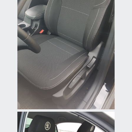
Чехлы из жаккарда
для Geely Emgrand X7
Прочные и стильные
жаккардовые чехлы,
идеально подходящие
для Geely Emgrand X7,
обеспечивают комфорт и
долговечность вашим
сиденьям.