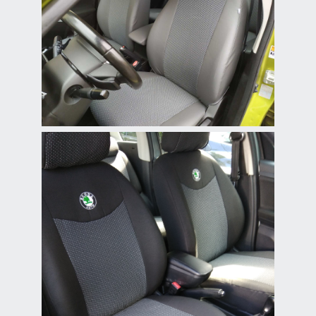
Чехлы из жаккарда
для Suzuki SX4
Стильные и долговечные
жаккардовые чехлы для
Suzuki SX4 с отличной
защитой сидений.
Чехлы из жаккарда
для Skoda Roomster
Качественные
жаккардовые чехлы для
Skoda Roomster,
обеспечивающие