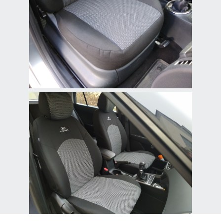
комфорт и стиль в салоне
автомобиля.
Чехлы из жаккарда
для Hyundai Creta
Прочные и стильные
жаккардовые чехлы для
Hyundai Creta с надежной
защитой и комфортом.