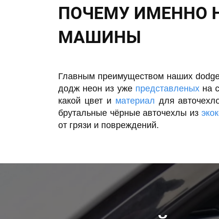
ПОЧЕМУ ИМЕННО 
МАШИНЫ
Главным преимуществом наших dodge 
додж неон из уже
представленых
на с
какой цвет и
материал
для авточехло
брутальные чёрные авточехлы из
эко
от грязи и повреждений.