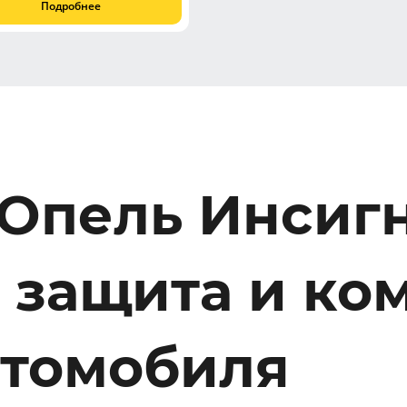
Подробнее
 Опель Инсигн
 защита и ко
втомобиля