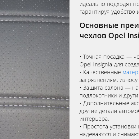
идеально подходят по
гарантируя удобство 
Основные пре
чехлов Opel Insi
Точная посадка — ч
Opel Insignia для соз
Качественные
матер
загрязнениям, износ
Защита салона — на
подлокотники и други
Дополнительные акс
другие детали автом
интерьера.
Простота установки 
надеваются и снимаю