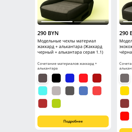
290 BYN
290 
Модельные чехлы материал
Модел
жаккард + алькантара (Жаккард
экоко
черный + алькантара серая 1.1)
чёрна
Сочетание материалов жаккард +
Сочета
алькантара
алькан
Подробнее