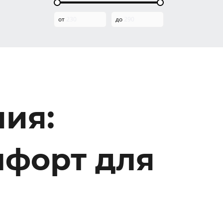
от
до
ия:
мфорт для