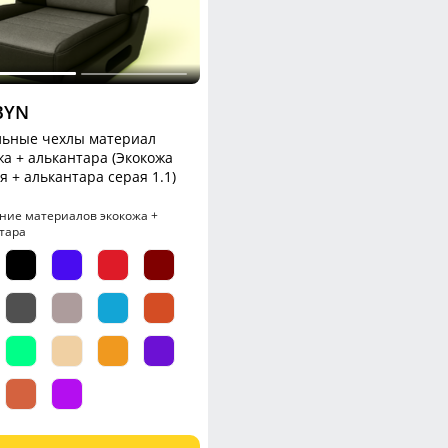
BYN
ьные чехлы материал
жа + алькантара (Экокожа
я + алькантара серая 1.1)
ние материалов экокожа +
тара