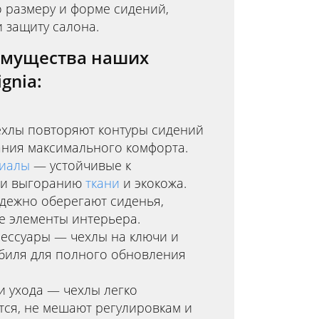
 размеру и форме сидений,
и защиту салона.
имущества наших
gnia:
ехлы повторяют контуры сидений
дания максимального комфорта.
иалы
— устойчивые к
у и выгоранию
ткани
и экокожа.
дежно оберегают сиденья,
е элементы интерьера.
ессуары — чехлы на ключи и
обиля для полного обновления
и ухода — чехлы легко
тся, не мешают регулировкам и