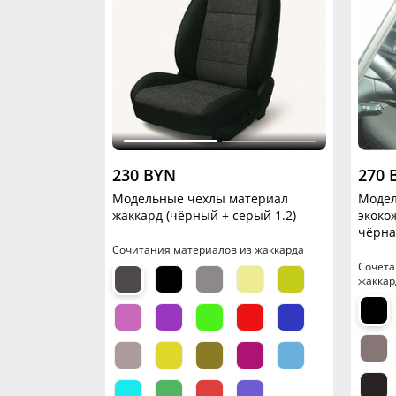
230 BYN
270 
Модельные чехлы материал
Модел
жаккард (чёрный + серый 1.2)
экоко
чёрна
Сочитания материалов из жаккарда
Сочета
жаккар