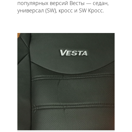
популярных версий Весты — седан,
универсал (SW), кросс и SW Кросс.