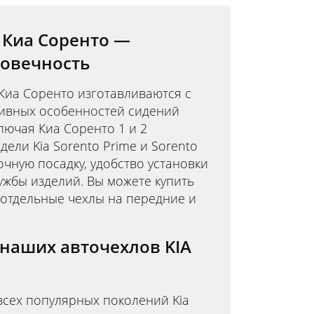
 Киа Соренто —
говечность
Киа Соренто изготавливаются с
тивных особенностей сидений
лючая Киа Соренто 1 и 2
дели Kia Sorento Prime и Sorento
очную посадку, удобство установки
ужбы изделий. Вы можете купить
 отдельные чехлы на передние и
наших авточехлов KIA
всех популярных поколений Kia