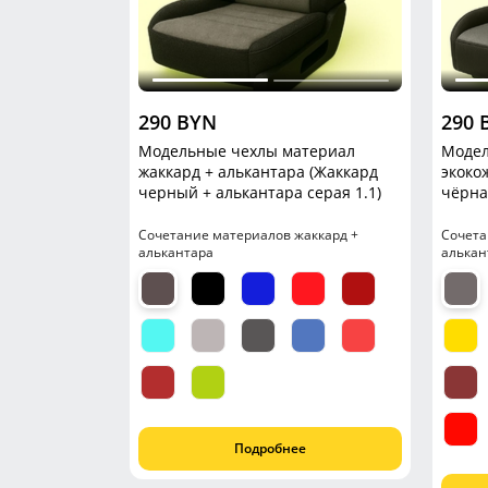
290 BYN
290 
Модельные чехлы материал
Модел
жаккард + алькантара (Жаккард
экоко
черный + алькантара серая 1.1)
чёрна
Сочетание материалов жаккард +
Сочета
алькантара
алькан
Подробнее