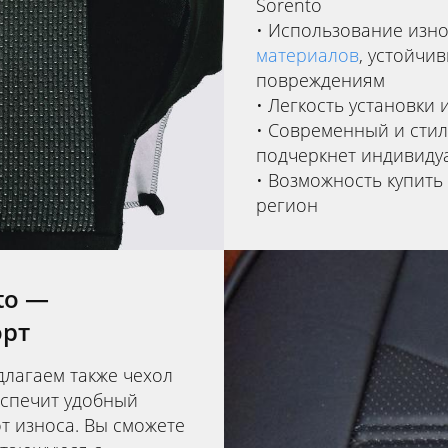
Sorento
Использование изно
материалов
, устойчи
повреждениям
Легкость установки 
Современный и стил
подчеркнет индивиду
Возможность купить
регион
to —
орт
длагаем также чехол
еспечит удобный
от износа. Вы сможете