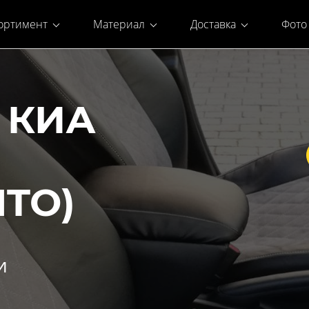
ортимент
Материал
Доставка
Фото
 КИА
NTO)
и