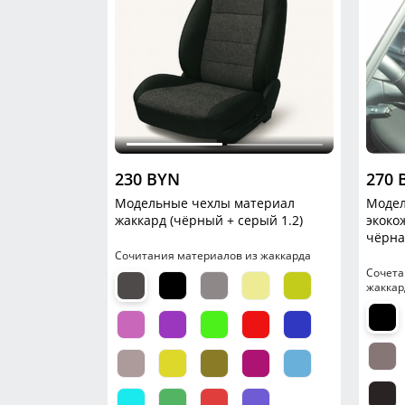
230 BYN
270 
Модельные чехлы материал
Модел
жаккард (чёрный + серый 1.2)
экоко
чёрна
Сочитания материалов из жаккарда
Сочета
жаккар