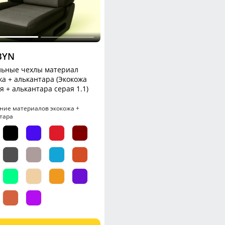
BYN
ьные чехлы материал
жа + алькантара (Экокожа
я + алькантара серая 1.1)
ние материалов экокожа +
тара