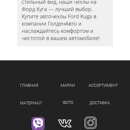
стильный вид, наши чехлы на
Форд Куга — лучший выбор.
Купите авточехлы Ford Kuga в
компании ГолденАвто и
наслаждайтесь комфортом и
чистотой в вашем автомобиле!
ГЛАВНАЯ
МАРКИ
АССОРТИМЕНТ
ФОТО
ДОСТАВКА
МАТЕРИАЛ