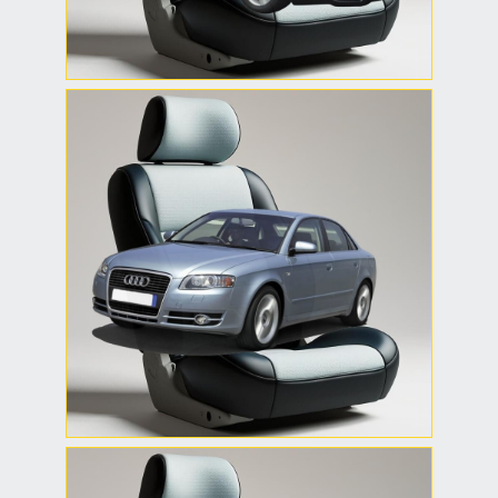
Чехлы Audi A4 B7
Седан
Модельные чехлы на Audi
A4 B7 седан — удобство в
установке, современный
материал и точная
геометрия швов.