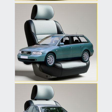
Чехлы Audi A4 B5
Универсал
Чехлы для Audi A4 B5
универсал (Avant) —
учтены особенности
заднего ряда и формы
багажного отсека.
Чехлы Audi A4 B6