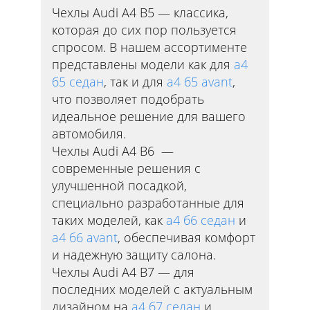
Чехлы Audi A4 B5 — классика,
которая до сих пор пользуется
спросом. В нашем ассортименте
представлены модели как для
а4
б5 седан
, так и для
а4 б5 avant
,
что позволяет подобрать
идеальное решение для вашего
автомобиля.
Чехлы Audi A4 B6 —
современные решения с
улучшенной посадкой,
специально разработанные для
таких моделей, как
а4 б6 седан
и
а4 б6 avant
, обеспечивая комфорт
и надежную защиту салона.
Чехлы Audi A4 B7 — для
последних моделей с актуальным
дизайном на
а4 б7 седан
и