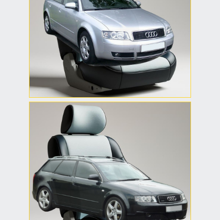
Седан
Авточехлы на Audi A4 B6
седан — плотное
прилегание, аккуратные
вырезы под элементы
салона, стильный вид.
Чехлы Audi A4 B6
Универсал
Чехлы на универсал Audi
A4 B6 — разработаны по
лекалам, идеально
повторяют форму
сидений и не мешают
эксплуатации.