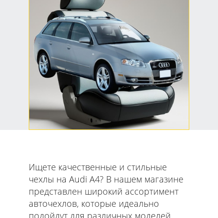
Чехлы Audi A4 B7
Универсал
Чехлы для Audi A4 B7
универсал — защита
салона и идеальная
посадка по контурам
сидений и заднего ряда.
Ищете качественные и стильные
чехлы на Audi A4? В нашем магазине
представлен широкий ассортимент
авточехлов, которые идеально
подойдут для различных моделей