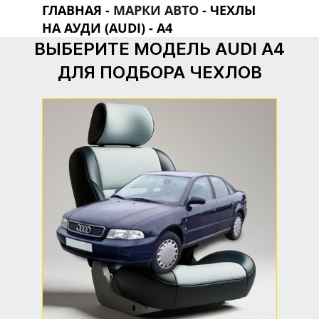
ГЛАВНАЯ
-
МАРКИ АВТО
-
ЧЕХЛЫ
НА АУДИ (AUDI)
- A4
ВЫБЕРИТЕ МОДЕЛЬ AUDI A4
ДЛЯ ПОДБОРА ЧЕХЛОВ
Чехлы Audi A4 B5
Седан
Модельные чехлы на Audi
A4 B5 седан — точная
посадка, поддержка
AirBag и защита
оригинальной обивки.