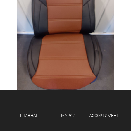
Чехлы для Шевроле
Нива — обновите
салон быстро
Модельные чехлы для
Шевроле Нива
подчеркивают
индивидуальность авто и
продлевают срок службы
обивки.
ГЛАВНАЯ
МАРКИ
АССОРТИМЕНТ